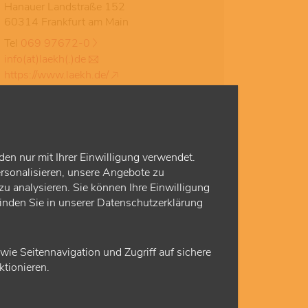
Hanauer Landstraße 152
60314 Frankfurt am Main
Tel
069 97672-0
info(at)laekh(.)de
https://www.laekh.de/
den nur mit Ihrer Einwilligung verwendet.
rsonalisieren, unsere Angebote zu
u analysieren. Sie können Ihre Einwilligung
finden Sie in unserer Datenschutzerklärung
e Seitennavigation und Zugriff auf sichere
tionieren.