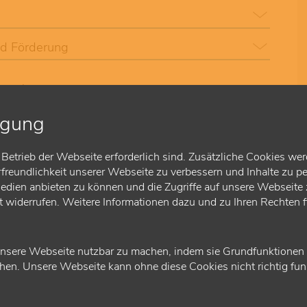
nd Förderung
bund
igung
ie sich für die Weiterbildung entschieden haben,
itte in Kliniken und Praxen selbst organisieren.
nd Fachärzte für Allgemeinmedizin oder anderer
Betrieb der Webseite erforderlich sind. Zusätzliche Cookies wer
len Weiterbildungsverbund
zusammenschließen.
reundlichkeit unserer Webseite zu verbessern und Inhalte zu pe
Medien anbieten zu können und die Zugriffe auf unsere Webseite z
ft widerrufen. Weitere Informationen dazu und zu Ihren Rechten 
Ärzte in Weiterbildung
nsere Webseite nutzbar zu machen, indem sie Grundfunktionen wi
en. Unsere Webseite kann ohne diese Cookies nicht richtig funk