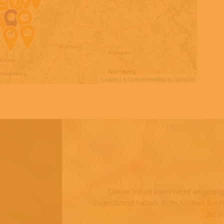
Leaflet
| ©
OpenStreetMap
©
CartoDB
Dieser Inhalt kann nicht angezei
zugestimmt haben. Bitte klicken Sie 
zu ä