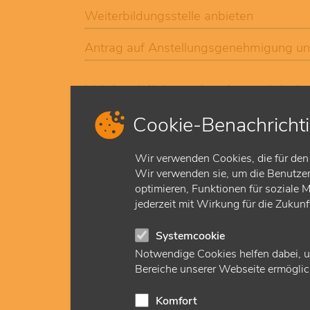
Weiterbildungsstelle anbieten
Antrag auf Anstellungsgenehmigung u
Weiterbildung in einem Ver
Cookie-Benachricht
Ärztinnen und Ärzte in Weiterbildung (ÄiW), d
müssen die erforderlichen Weiterbildungsabschn
Kliniken und niedergelassene Fachärztinnen u
Wir verwenden Cookies, die für den 
Fachrichtungen können sich zu einem
regiona
Wir verwenden sie, um die Benutzerf
optimieren, Funktionen für soziale 
Die Vorteile
jederzeit mit Wirkung für die Zukun
qualifizierte und motivierte Ärztinnen und 
neue Netzwerke und Kontakte
Systemcookie
Zukünftige Zuweiser selbst weiterbilden
Notwendige Cookies helfen dabei, u
Verbesserung der Versorgungslandschaft
Bereiche unserer Webseite ermöglich
Weiterbildungsverbünde
Komfort